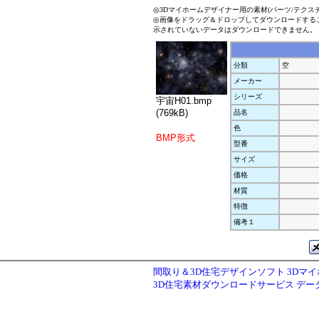
◎3Dマイホームデザイナー用の素材(パーツ/テクス
◎画像をドラッグ＆ドロップしてダウンロードする
示されていないデータはダウンロードできません。
分類
空
メーカー
シリーズ
宇宙H01.bmp
(769kB)
品名
色
BMP形式
型番
サイズ
価格
材質
特徴
備考１
間取り＆3D住宅デザインソフト 3Dマ
3D住宅素材ダウンロードサービス デ