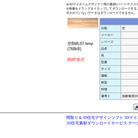
◎3Dマイホームデザイナー用の素材(パーツ/テクス
◎画像をドラッグ＆ドロップしてダウンロードする
示されていないデータはダウンロードできません。
分類
空
メーカー
シリーズ
空BML07.bmp
(768kB)
品名
色
BMP形式
型番
サイズ
価格
材質
特徴
備考１
低解像度(80
間取り＆3D住宅デザインソフト 3Dマ
3D住宅素材ダウンロードサービス デ