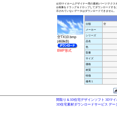
◎3Dマイホームデザイナー用の素材(パーツ/テクス
◎画像をドラッグ＆ドロップしてダウンロードする
示されていないデータはダウンロードできません。
分類
空
メーカー
シリーズ
空TX10.bmp
(469kB)
品名
色
BMP形式
型番
サイズ
価格
材質
特徴
備考１
間取り＆3D住宅デザインソフト 3Dマ
3D住宅素材ダウンロードサービス デ