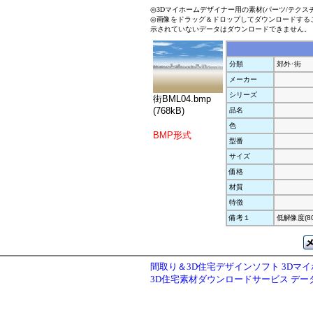
◎3Dマイホームデザイナー用の素材(パーツ/テクス
◎画像をドラッグ＆ドロップしてダウンロードする
示されていないデータはダウンロードできません。
分類
郊外･街
メーカー
シリーズ
街BML04.bmp
(768kB)
品名
色
BMP形式
型番
サイズ
価格
材質
特徴
備考１
低解像度(80
間取り＆3D住宅デザインソフト 3Dマ
3D住宅素材ダウンロードサービス デ