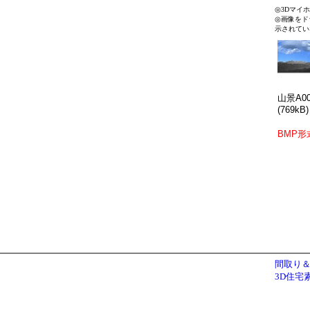
◎3Dマイ
◎画像をド
示されてい
山景A00
(769kB)
BMP形
間取り＆
3D住宅