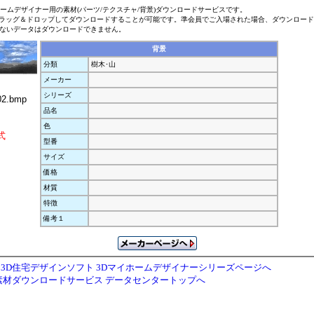
ホームデザイナー用の素材(パーツ/テクスチャ/背景)ダウンロードサービスです。
ラッグ＆ドロップしてダウンロードすることが可能です。準会員でご入場された場合、ダウンロー
ないデータはダウンロードできません。
背景
分類
樹木･山
メーカー
シリーズ
2.bmp
品名
色
式
型番
サイズ
価格
材質
特徴
備考１
3D住宅デザインソフト 3Dマイホームデザイナーシリーズページへ
素材ダウンロードサービス データセンタートップへ