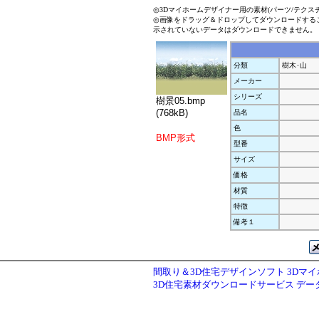
◎3Dマイホームデザイナー用の素材(パーツ/テクス
◎画像をドラッグ＆ドロップしてダウンロードする
示されていないデータはダウンロードできません。
分類
樹木･山
メーカー
シリーズ
樹景05.bmp
(768kB)
品名
色
BMP形式
型番
サイズ
価格
材質
特徴
備考１
間取り＆3D住宅デザインソフト 3Dマ
3D住宅素材ダウンロードサービス デ