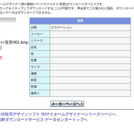
ホームデザイナー用の素材(パーツ/テクスチャ/背景)ダウンロードサービスです。
ラッグ＆ドロップしてダウンロードすることが可能です。準会員でご入場された場合、ダウンロー
ないデータはダウンロードできません。
背景
分類
グラデーション
メーカー
シリーズ
ｼｮﾝ背景H01.bmp
)
品名
色
式
型番
サイズ
価格
材質
特徴
備考１
3D住宅デザインソフト 3Dマイホームデザイナーシリーズページへ
素材ダウンロードサービス データセンタートップへ