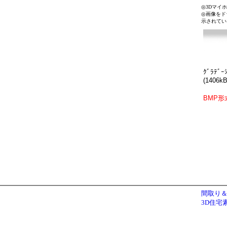
◎3Dマイ
◎画像をド
示されてい
ｸﾞﾗﾃﾞｰ
(1406kB
BMP形
間取り＆
3D住宅