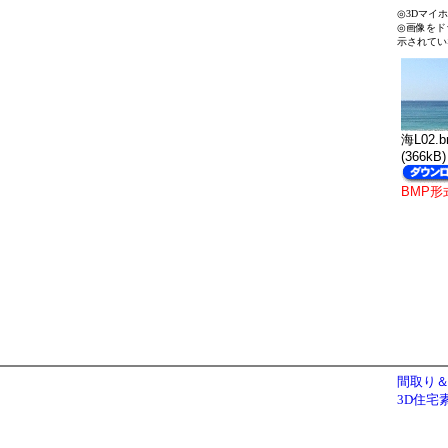
◎3Dマイ
◎画像をド
示されてい
海L02.
(366kB)
BMP形
間取り＆
3D住宅