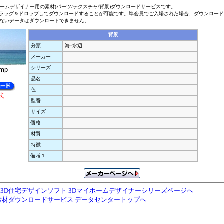
ホームデザイナー用の素材(パーツ/テクスチャ/背景)ダウンロードサービスです。
ラッグ＆ドロップしてダウンロードすることが可能です。準会員でご入場された場合、ダウンロー
ないデータはダウンロードできません。
背景
分類
海･水辺
メーカー
シリーズ
bmp
品名
色
式
型番
サイズ
価格
材質
特徴
備考１
3D住宅デザインソフト 3Dマイホームデザイナーシリーズページへ
素材ダウンロードサービス データセンタートップへ