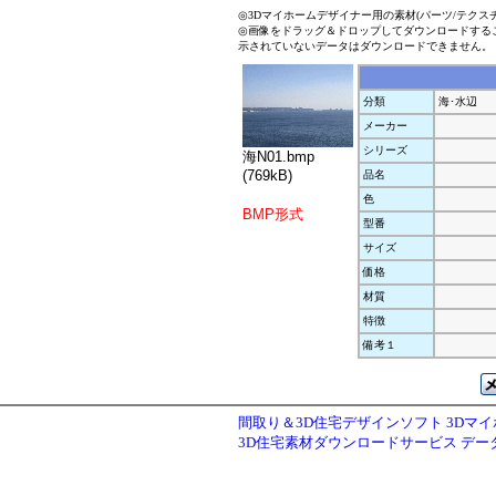
◎3Dマイホームデザイナー用の素材(パーツ/テクス
◎画像をドラッグ＆ドロップしてダウンロードする
示されていないデータはダウンロードできません。
分類
海･水辺
メーカー
シリーズ
海N01.bmp
(769kB)
品名
色
BMP形式
型番
サイズ
価格
材質
特徴
備考１
間取り＆3D住宅デザインソフト 3Dマ
3D住宅素材ダウンロードサービス デ