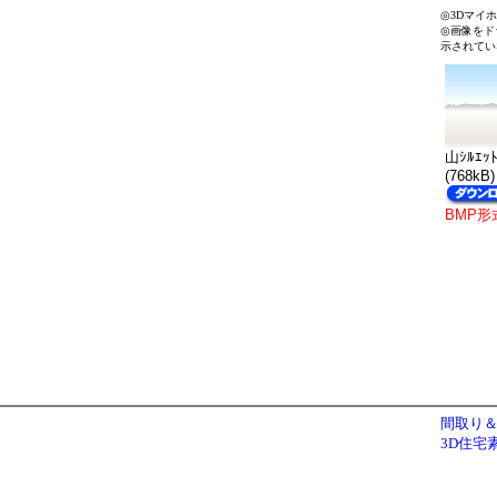
◎3Dマイ
◎画像をド
示されてい
山ｼﾙｴｯﾄ
(768kB)
BMP形
間取り＆
3D住宅