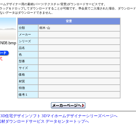
ホームデザイナー用の素材(パーツ/テクスチャ/背景)ダウンロードサービスです。
ラッグ＆ドロップしてダウンロードすることが可能です。準会員でご入場された場合、ダウンロー
ないデータはダウンロードできません。
背景
分類
樹木･山
メーカー
シリーズ
N08.bmp
品名
色
式
型番
サイズ
価格
材質
特徴
備考１
3D住宅デザインソフト 3Dマイホームデザイナーシリーズページへ
素材ダウンロードサービス データセンタートップへ