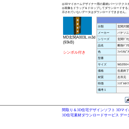
◎3Dマイホームデザイナー用の素材(パーツ/テクス
◎画像をドラッグ＆ドロップしてダウンロードする
示されていないデータはダウンロードできません。
分類
玄関片開
メーカー
パナソニ
MD玄関A003L.m3d
シリーズ
玄関ﾄﾞｱ(
(93kB)
品名
断熱ﾄﾞｱ
シンボル付き
色
ﾌｧｲﾝｾﾋﾟ
型番
サイズ
W1050×
価格
生産終了
材質
左吊元
特徴
ｼﾝｸﾞﾙﾀｲ
備考１
間取り＆3D住宅デザインソフト 3Dマ
3D住宅素材ダウンロードサービス デ