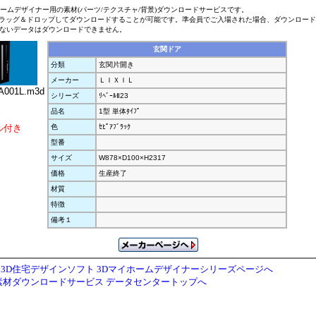
ホームデザイナー用の素材(パーツ/テクスチャ/背景)ダウンロードサービスです。
ラッグ＆ドロップしてダウンロードすることが可能です。準会員でご入場された場合、ダウンロー
ないデータはダウンロードできません。
玄関ドア
分類
玄関片開き
メーカー
ＬＩＸＩＬ
001L.m3d
シリーズ
ﾘﾍﾞｰﾙⅡ23
品名
1型 単体ﾀｲﾌﾟ
ル付き
色
ｾﾋﾟｱﾌﾞﾗｯｸ
型番
サイズ
W878×D100×H2317
価格
生産終了
材質
特徴
備考１
3D住宅デザインソフト 3Dマイホームデザイナーシリーズページへ
素材ダウンロードサービス データセンタートップへ