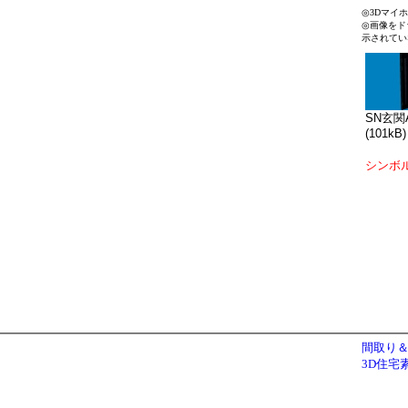
◎3Dマイ
◎画像をド
示されてい
SN玄関A
(101kB)
シンボ
間取り＆
3D住宅