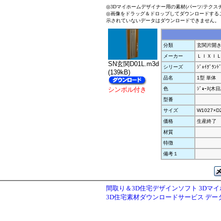
◎3Dマイホームデザイナー用の素材(パーツ/テクス
◎画像をドラッグ＆ドロップしてダウンロードする
示されていないデータはダウンロードできません。
分類
玄関片開
メーカー
ＬＩＸＩ
SN玄関D01L.m3d
シリーズ
ｼﾞｪｲｸﾞﾗﾝﾄ
(139kB)
品名
1型 単体
シンボル付き
色
ｼﾞｮｰﾇ(木目
型番
サイズ
W1027×D
価格
生産終了
材質
特徴
備考１
間取り＆3D住宅デザインソフト 3Dマ
3D住宅素材ダウンロードサービス デ