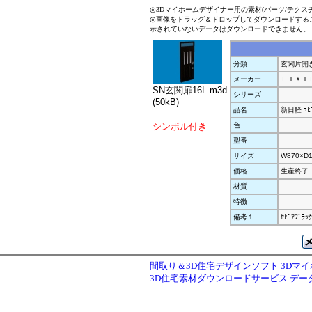
◎3Dマイホームデザイナー用の素材(パーツ/テクス
◎画像をドラッグ＆ドロップしてダウンロードする
示されていないデータはダウンロードできません。
分類
玄関片開
メーカー
ＬＩＸＩ
SN玄関扉16L.m3d
シリーズ
(50kB)
品名
新日軽 ﾕﾋ
シンボル付き
色
型番
サイズ
W870×D1
価格
生産終了
材質
特徴
備考１
ｾﾋﾟｱﾌﾞﾗｯｸ
間取り＆3D住宅デザインソフト 3Dマ
3D住宅素材ダウンロードサービス デ