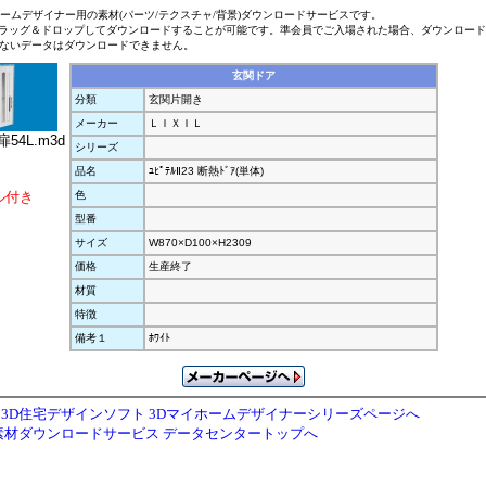
ホームデザイナー用の素材(パーツ/テクスチャ/背景)ダウンロードサービスです。
ラッグ＆ドロップしてダウンロードすることが可能です。準会員でご入場された場合、ダウンロー
ないデータはダウンロードできません。
玄関ドア
分類
玄関片開き
メーカー
ＬＩＸＩＬ
54L.m3d
シリーズ
品名
ﾕﾋﾟﾃﾙⅡ23 断熱ﾄﾞｱ(単体)
ル付き
色
型番
サイズ
W870×D100×H2309
価格
生産終了
材質
特徴
備考１
ﾎﾜｲﾄ
3D住宅デザインソフト 3Dマイホームデザイナーシリーズページへ
素材ダウンロードサービス データセンタートップへ