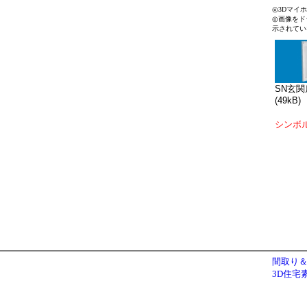
◎3Dマイ
◎画像をド
示されてい
SN玄関扉
(49kB)
シンボ
間取り＆
3D住宅