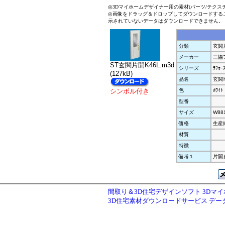
◎3Dマイホームデザイナー用の素材(パーツ/テクス
◎画像をドラッグ＆ドロップしてダウンロードする
示されていないデータはダウンロードできません。
分類
玄関
メーカー
三協
ST玄関片開K46L.m3d
シリーズ
ﾗﾌｫｰｽ
(127kB)
品名
玄関ﾄ
シンボル付き
色
ﾎﾜｲﾄ
型番
サイズ
W88
価格
生産
材質
特徴
備考１
片開き
間取り＆3D住宅デザインソフト 3Dマ
3D住宅素材ダウンロードサービス デ