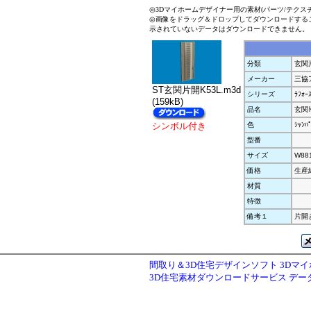
◎3Dマイホームデザイナー用の素材(パーツ/テクス
◎画像をドラッグ＆ドロップしてダウンロードする
示されていないデータはダウンロードできません。
分類
玄関
メーカー
三協
ST玄関片開K53L.m3d
シリーズ
ﾗﾌｫｰｽ
(159kB)
品名
玄関ﾄ
シンボル付き
色
ｼｬﾝﾊ
型番
サイズ
W88
価格
生産
材質
特徴
備考１
片開き
間取り＆3D住宅デザインソフト 3Dマ
3D住宅素材ダウンロードサービス デ