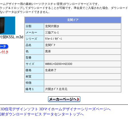
ホームデザイナー用の素材(パーツ/テクスチャ/背景)ダウンロードサービスです。
ラッグ＆ドロップしてダウンロードすることが可能です。準会員でご入場された場合、ダウンロー
ないデータはダウンロードできません。
玄関ドア
分類
玄関片開き
メーカー
三協アルミ
開K55L.m3d
シリーズ
ﾗﾌｫｰｽ / ﾓﾀﾞｰﾆ
品名
玄関ﾄﾞｱ
ル付き
色
黒茶
型番
サイズ
W881×D200×H2330
価格
生産終了
材質
特徴
備考１
片開きﾄﾞｱ 左吊元
3D住宅デザインソフト 3Dマイホームデザイナーシリーズページへ
素材ダウンロードサービス データセンタートップへ