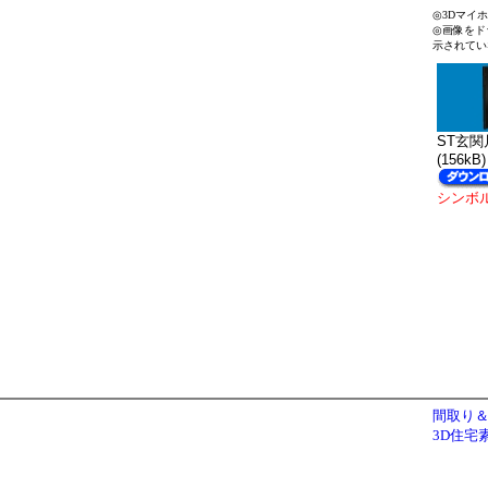
◎3Dマイ
◎画像をド
示されてい
ST玄関片
(156kB)
シンボ
間取り＆
3D住宅