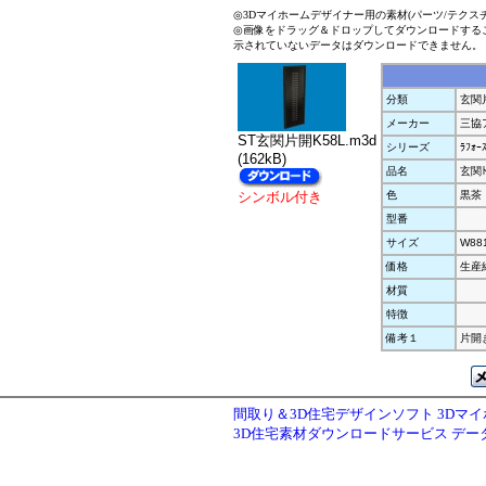
◎3Dマイホームデザイナー用の素材(パーツ/テクス
◎画像をドラッグ＆ドロップしてダウンロードする
示されていないデータはダウンロードできません。
分類
玄関
メーカー
三協
ST玄関片開K58L.m3d
シリーズ
ﾗﾌｫｰｽ
(162kB)
品名
玄関ﾄ
シンボル付き
色
黒茶
型番
サイズ
W88
価格
生産
材質
特徴
備考１
片開き
間取り＆3D住宅デザインソフト 3Dマ
3D住宅素材ダウンロードサービス デ