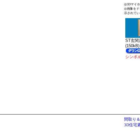
◎3Dマイ
◎画像をド
示されてい
ST玄関片
(150kB)
シンボ
間取り＆
3D住宅