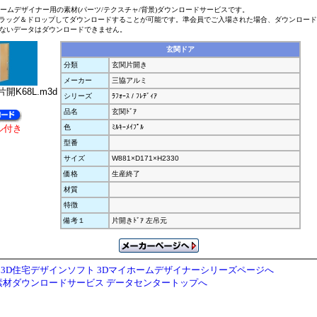
ホームデザイナー用の素材(パーツ/テクスチャ/背景)ダウンロードサービスです。
ラッグ＆ドロップしてダウンロードすることが可能です。準会員でご入場された場合、ダウンロー
ないデータはダウンロードできません。
玄関ドア
分類
玄関片開き
メーカー
三協アルミ
開K68L.m3d
シリーズ
ﾗﾌｫｰｽ / ﾌﾚﾃﾞｨｱ
品名
玄関ﾄﾞｱ
ル付き
色
ﾐﾙｷｰﾒｲﾌﾟﾙ
型番
サイズ
W881×D171×H2330
価格
生産終了
材質
特徴
備考１
片開きﾄﾞｱ 左吊元
3D住宅デザインソフト 3Dマイホームデザイナーシリーズページへ
素材ダウンロードサービス データセンタートップへ