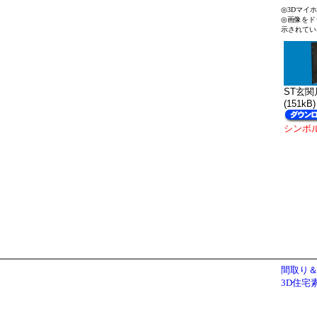
◎3Dマイ
◎画像をド
示されてい
ST玄関片
(151kB)
シンボ
間取り＆
3D住宅