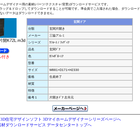
ホームデザイナー用の素材(パーツ/テクスチャ/背景)ダウンロードサービスです。
ラッグ＆ドロップしてダウンロードすることが可能です。準会員でご入場された場合、ダウンロー
ないデータはダウンロードできません。
玄関ドア
分類
玄関片開き
メーカー
三協アルミ
開K72L.m3d
シリーズ
ﾗﾌｫｰｽ / ﾌﾚﾃﾞｨｱ
品名
玄関ﾄﾞｱ
ル付き
色
ｶﾌｪﾎﾞﾛｰﾆｱ
型番
サイズ
W881×D171×H2330
価格
生産終了
材質
特徴
備考１
片開きﾄﾞｱ 左吊元
3D住宅デザインソフト 3Dマイホームデザイナーシリーズページへ
素材ダウンロードサービス データセンタートップへ