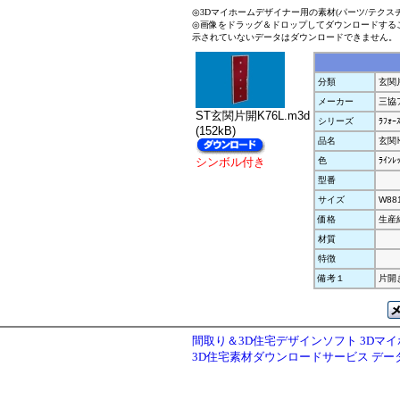
◎3Dマイホームデザイナー用の素材(パーツ/テクス
◎画像をドラッグ＆ドロップしてダウンロードする
示されていないデータはダウンロードできません。
分類
玄関
メーカー
三協
ST玄関片開K76L.m3d
シリーズ
ﾗﾌｫｰｽ
(152kB)
品名
玄関ﾄ
シンボル付き
色
ﾗｲﾝﾚ
型番
サイズ
W88
価格
生産
材質
特徴
備考１
片開き
間取り＆3D住宅デザインソフト 3Dマ
3D住宅素材ダウンロードサービス デ