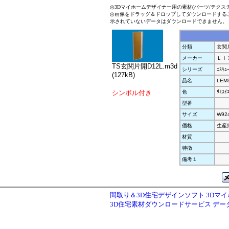
◎3Dマイホームデザイナー用の素材(パーツ/テクス
◎画像をドラッグ＆ドロップしてダウンロードする
示されていないデータはダウンロードできません。
分類
玄関
メーカー
ＬＩ
TS玄関片開D12L.m3d
シリーズ
ｴｽｷｭ
(127kB)
品名
LEM
シンボル付き
色
ﾘﾐｽｲ
型番
サイズ
W92
価格
生産
材質
特徴
備考１
間取り＆3D住宅デザインソフト 3Dマ
3D住宅素材ダウンロードサービス デ