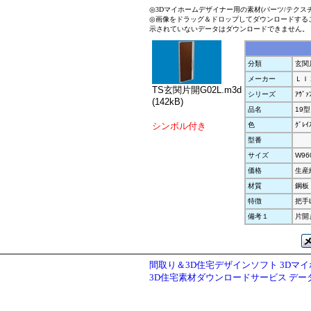
◎3Dマイホームデザイナー用の素材(パーツ/テクス
◎画像をドラッグ＆ドロップしてダウンロードする
示されていないデータはダウンロードできません。
分類
玄関
メーカー
ＬＩ
TS玄関片開G02L.m3d
シリーズ
ｱｳﾞｧ
(142kB)
品名
19型
シンボル付き
色
ｸﾞﾚｲ
型番
サイズ
W96
価格
生産
材質
鋼板
特徴
把手
備考１
片開
間取り＆3D住宅デザインソフト 3Dマ
3D住宅素材ダウンロードサービス デ