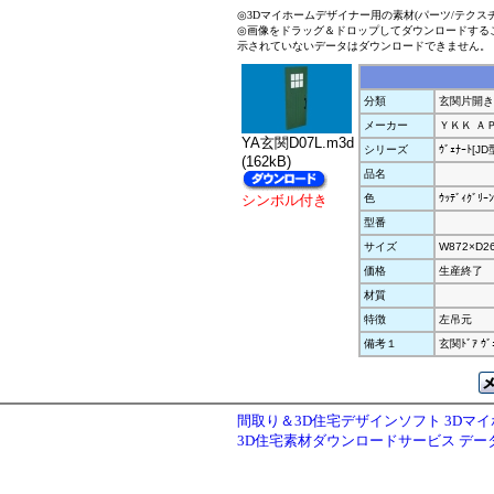
◎3Dマイホームデザイナー用の素材(パーツ/テクス
◎画像をドラッグ＆ドロップしてダウンロードする
示されていないデータはダウンロードできません。
分類
玄関片開き
メーカー
ＹＫＫ Ａ
YA玄関D07L.m3d
シリーズ
ｳﾞｪﾅｰﾄ[JD
(162kB)
品名
シンボル付き
色
ｳｯﾃﾞｨｸﾞﾘｰﾝ
型番
サイズ
W872×D2
価格
生産終了
材質
特徴
左吊元
備考１
玄関ﾄﾞｱ ｳﾞ
間取り＆3D住宅デザインソフト 3Dマ
3D住宅素材ダウンロードサービス デ