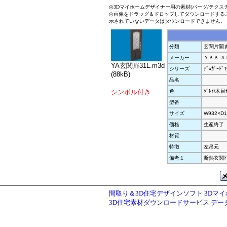
◎3Dマイホームデザイナー用の素材(パーツ/テクス
◎画像をドラッグ＆ドロップしてダウンロードする
示されていないデータはダウンロードできません。
分類
玄関片開
メーカー
ＹＫＫ Ａ
YA玄関扉31L.m3d
シリーズ
ﾃﾞｭｶﾞｰﾄﾞ
(88kB)
品名
シンボル付き
色
ｸﾞﾚｲ/木目ﾅ
型番
サイズ
W932×D1
価格
生産終了
材質
特徴
左吊元
備考１
断熱玄関ﾄ
間取り＆3D住宅デザインソフト 3Dマ
3D住宅素材ダウンロードサービス デ