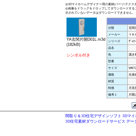
◎3Dマイホームデザイナー用の素材(パーツ/テクス
◎画像をドラッグ＆ドロップしてダウンロードする
示されていないデータはダウンロードできません。
分類
玄関
メーカー
ＹＫ
YA玄関片開D01L.m3d
シリーズ
ｳﾞｪﾅ
(182kB)
品名
シンボル付き
色
漉き
型番
サイズ
W87
価格
生産
材質
特徴
月見
備考１
片開
間取り＆3D住宅デザインソフト 3Dマ
3D住宅素材ダウンロードサービス デ