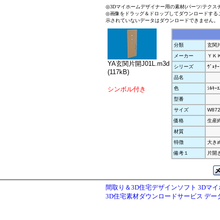
◎3Dマイホームデザイナー用の素材(パーツ/テクス
◎画像をドラッグ＆ドロップしてダウンロードする
示されていないデータはダウンロードできません。
分類
玄関
メーカー
ＹＫ
YA玄関片開J01L.m3d
シリーズ
ｳﾞｪﾅｰ
(117kB)
品名
シンボル付き
色
ｼﾙｷｰｴ
型番
サイズ
W872
価格
生産
材質
特徴
大きめ
備考１
片開
間取り＆3D住宅デザインソフト 3Dマ
3D住宅素材ダウンロードサービス デ