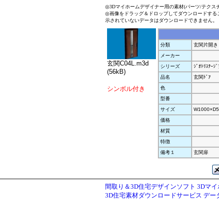
◎3Dマイホームデザイナー用の素材(パーツ/テクス
◎画像をドラッグ＆ドロップしてダウンロードする
示されていないデータはダウンロードできません。
分類
玄関片開き
メーカー
玄関C04L.m3d
シリーズ
ｼﾞｵﾄﾘｽﾃｰ
(56kB)
品名
玄関ﾄﾞｱ
シンボル付き
色
型番
サイズ
W1000×D5
価格
材質
特徴
備考１
玄関扉
間取り＆3D住宅デザインソフト 3Dマ
3D住宅素材ダウンロードサービス デ