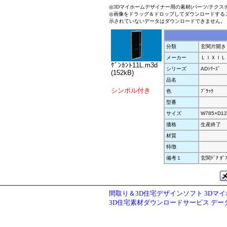
◎3Dマイホームデザイナー用の素材(パーツ/テクス
◎画像をドラッグ＆ドロップしてダウンロードする
示されていないデータはダウンロードできません。
分類
玄関片開き
メーカー
ＬＩＸＩＬ
ｹﾞﾝｶﾝﾄ11L.m3d
シリーズ
ADｼﾘｰｽﾞ
(152kB)
品名
シンボル付き
色
ﾌﾞﾗｯｸ
型番
サイズ
W785×D12
価格
生産終了
材質
特徴
備考１
玄関ﾄﾞｱ ﾀ
間取り＆3D住宅デザインソフト 3Dマ
3D住宅素材ダウンロードサービス デ