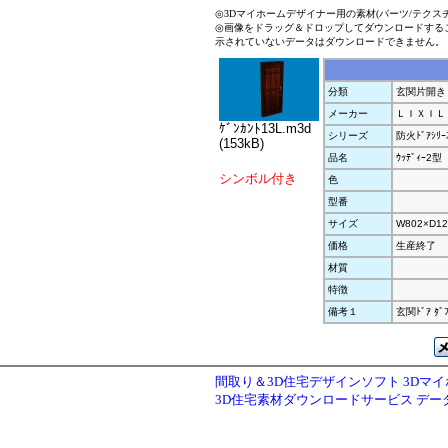
◎3Dマイホームデザイナー用の素材(パーツ/テクス
◎画像をドラッグ＆ドロップしてダウンロードする
示されていないデータはダウンロードできません。
分類
玄関片開き
メーカー
ＬＩＸＩＬ
ｹﾞﾝｶﾝﾄ13L.m3d
シリーズ
防火ﾄﾞｱｼﾘｰ
(153kB)
品名
ｳｯﾃﾞｨｰ2型
シンボル付き
色
型番
サイズ
W802×D12
価格
生産終了
材質
特徴
備考１
玄関ﾄﾞｱ ﾀ
間取り＆3D住宅デザインソフト 3Dマ
3D住宅素材ダウンロードサービス デ