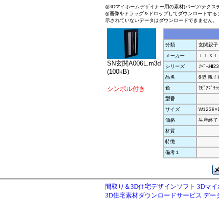
◎3Dマイホームデザイナー用の素材(パーツ/テクス
◎画像をドラッグ＆ドロップしてダウンロードする
示されていないデータはダウンロードできません。
分類
玄関親子
メーカー
ＬＩＸＩ
SN玄関A006L.m3d
シリーズ
ﾘﾍﾞｰﾙⅡ23
(100kB)
品名
6型 親子ﾀ
シンボル付き
色
ｾﾋﾟｱﾌﾞﾗｯ
型番
サイズ
W1239×
価格
生産終了
材質
特徴
備考１
間取り＆3D住宅デザインソフト 3Dマ
3D住宅素材ダウンロードサービス デ