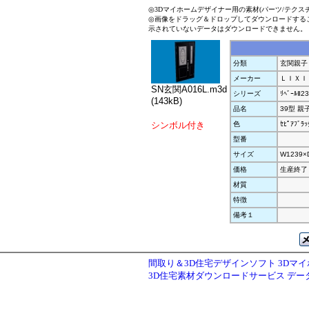
◎3Dマイホームデザイナー用の素材(パーツ/テクス
◎画像をドラッグ＆ドロップしてダウンロードする
示されていないデータはダウンロードできません。
分類
玄関親子
メーカー
ＬＩＸＩ
SN玄関A016L.m3d
シリーズ
ﾘﾍﾞｰﾙⅡ23
(143kB)
品名
39型 親子
シンボル付き
色
ｾﾋﾟｱﾌﾞﾗｯ
型番
サイズ
W1239×
価格
生産終了
材質
特徴
備考１
間取り＆3D住宅デザインソフト 3Dマ
3D住宅素材ダウンロードサービス デ