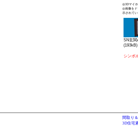
◎3Dマイ
◎画像をド
示されてい
SN玄関A
(193kB)
シンボ
間取り＆
3D住宅