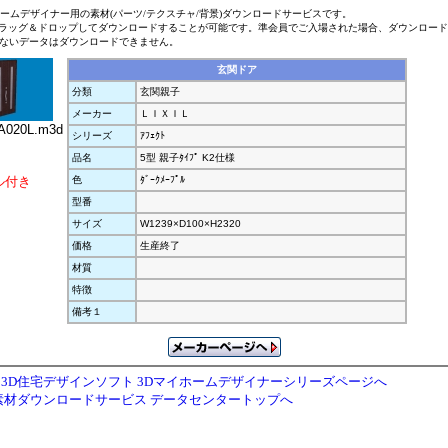
ホームデザイナー用の素材(パーツ/テクスチャ/背景)ダウンロードサービスです。
ラッグ＆ドロップしてダウンロードすることが可能です。準会員でご入場された場合、ダウンロー
ないデータはダウンロードできません。
玄関ドア
分類
玄関親子
メーカー
ＬＩＸＩＬ
020L.m3d
シリーズ
ｱﾌｪｸﾄ
品名
5型 親子ﾀｲﾌﾟ K2仕様
ル付き
色
ﾀﾞｰｸﾒｰﾌﾟﾙ
型番
サイズ
W1239×D100×H2320
価格
生産終了
材質
特徴
備考１
3D住宅デザインソフト 3Dマイホームデザイナーシリーズページへ
素材ダウンロードサービス データセンタートップへ