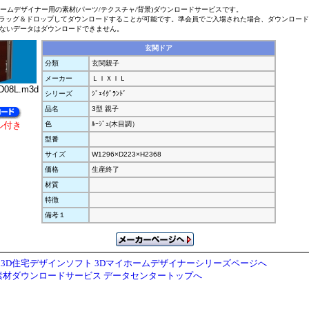
ホームデザイナー用の素材(パーツ/テクスチャ/背景)ダウンロードサービスです。
ラッグ＆ドロップしてダウンロードすることが可能です。準会員でご入場された場合、ダウンロー
ないデータはダウンロードできません。
玄関ドア
分類
玄関親子
メーカー
ＬＩＸＩＬ
08L.m3d
シリーズ
ｼﾞｪｲｸﾞﾗﾝﾄﾞ
品名
3型 親子
ル付き
色
ﾙｰｼﾞｭ(木目調）
型番
サイズ
W1296×D223×H2368
価格
生産終了
材質
特徴
備考１
3D住宅デザインソフト 3Dマイホームデザイナーシリーズページへ
素材ダウンロードサービス データセンタートップへ