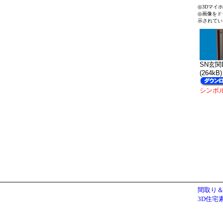
◎3Dマイ
◎画像をド
示されてい
SN玄関D
(264kB)
シンボ
間取り＆
3D住宅