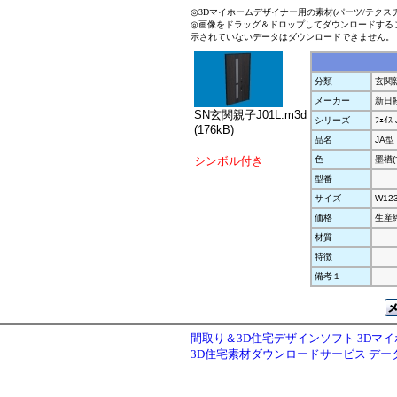
◎3Dマイホームデザイナー用の素材(パーツ/テクス
◎画像をドラッグ＆ドロップしてダウンロードする
示されていないデータはダウンロードできません。
分類
玄関
メーカー
新日
SN玄関親子J01L.m3d
シリーズ
ﾌｪｲｽ 
(176kB)
品名
JA型
シンボル付き
色
墨楢(
型番
サイズ
W12
価格
生産
材質
特徴
備考１
間取り＆3D住宅デザインソフト 3Dマ
3D住宅素材ダウンロードサービス デ