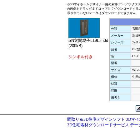
◎3Dマイホームデザイナー用の素材(パーツ/テクス
◎画像をドラッグ＆ドロップしてダウンロードする
示されていないデータはダウンロードできません。
分類
玄関
メーカー
新日
SN玄関親子L19L.m3d
シリーズ
ﾌｪｲｽ
(200kB)
品名
GK型
シンボル付き
色
CBﾌﾞ
型番
サイズ
W12
価格
生産
材質
特徴
備考１
間取り＆3D住宅デザインソフト 3Dマ
3D住宅素材ダウンロードサービス デ