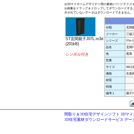
◎3Dマイホームデザイナー用の素材(パーツ/テクス
◎画像をドラッグ＆ドロップしてダウンロードする
示されていないデータはダウンロードできません。
分類
玄関
メーカー
三協
ST玄関親子J07L.m3d
シリーズ
ﾗﾌｫｰｽ
(201kB)
品名
玄関ﾄ
シンボル付き
色
黒茶
型番
サイズ
W123
価格
生産
材質
特徴
備考１
親子ﾄ
間取り＆3D住宅デザインソフト 3Dマ
3D住宅素材ダウンロードサービス デ