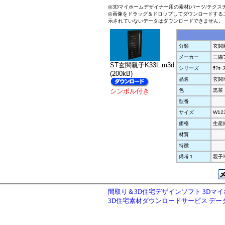
◎3Dマイホームデザイナー用の素材(パーツ/テクス
◎画像をドラッグ＆ドロップしてダウンロードする
示されていないデータはダウンロードできません。
分類
玄関
メーカー
三協
ST玄関親子K33L.m3d
シリーズ
ﾗﾌｫｰｽ
(200kB)
品名
玄関ﾄ
シンボル付き
色
黒茶
型番
サイズ
W12
価格
生産
材質
特徴
備考１
親子ﾄ
間取り＆3D住宅デザインソフト 3Dマ
3D住宅素材ダウンロードサービス デ