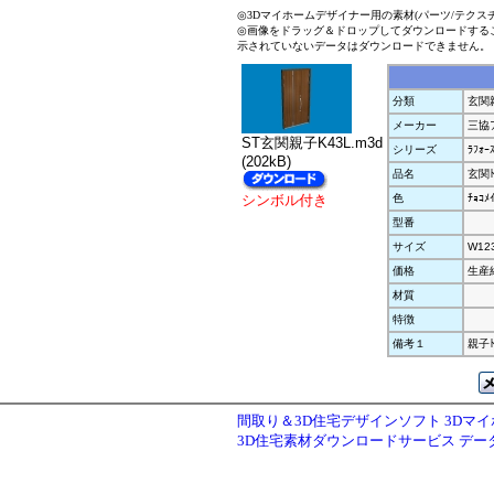
◎3Dマイホームデザイナー用の素材(パーツ/テクス
◎画像をドラッグ＆ドロップしてダウンロードする
示されていないデータはダウンロードできません。
分類
玄関
メーカー
三協
ST玄関親子K43L.m3d
シリーズ
ﾗﾌｫｰｽ
(202kB)
品名
玄関ﾄ
シンボル付き
色
ﾁｮｺﾒ
型番
サイズ
W12
価格
生産
材質
特徴
備考１
親子ﾄ
間取り＆3D住宅デザインソフト 3Dマ
3D住宅素材ダウンロードサービス デ