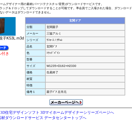
ホームデザイナー用の素材(パーツ/テクスチャ/背景)ダウンロードサービスです。
ラッグ＆ドロップしてダウンロードすることが可能です。準会員でご入場された場合、ダウンロー
ないデータはダウンロードできません。
玄関ドア
分類
玄関親子
メーカー
三協アルミ
子K53L.m3d
シリーズ
ﾗﾌｫｰｽ / ﾅﾁｭﾚ
品名
玄関ﾄﾞｱ
ル付き
色
ﾄﾗｯﾄﾞﾊﾟｲﾝ
型番
サイズ
W1235×D162×H2330
価格
生産終了
材質
特徴
備考１
親子ﾄﾞｱ 左吊元
3D住宅デザインソフト 3Dマイホームデザイナーシリーズページへ
素材ダウンロードサービス データセンタートップへ