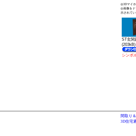
◎3Dマイ
◎画像をド
示されてい
ST玄関親
(203kB)
シンボ
間取り＆
3D住宅