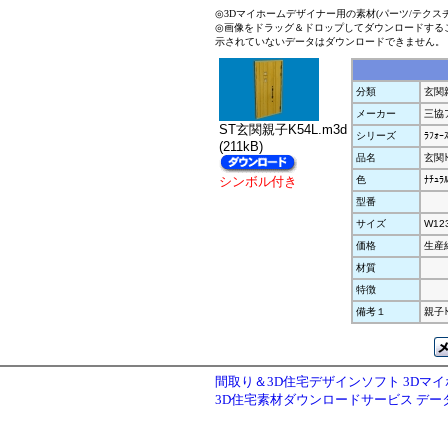
◎3Dマイホームデザイナー用の素材(パーツ/テクス
◎画像をドラッグ＆ドロップしてダウンロードする
示されていないデータはダウンロードできません。
分類
玄関
メーカー
三協
ST玄関親子K54L.m3d
シリーズ
ﾗﾌｫｰｽ
(211kB)
品名
玄関ﾄ
シンボル付き
色
ﾅﾁｭﾗ
型番
サイズ
W12
価格
生産
材質
特徴
備考１
親子ﾄ
間取り＆3D住宅デザインソフト 3Dマ
3D住宅素材ダウンロードサービス デ