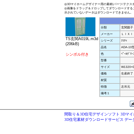
◎3Dマイホームデザイナー用の素材(パーツ/テクス
◎画像をドラッグ＆ドロップしてダウンロードする
示されていないデータはダウンロードできません。
分類
玄関親子
メーカー
ＬＩＸＩ
TS玄関A019L.m3d
シリーズ
ｱｽﾃｨ
(206kB)
品名
ADA-10
シンボル付き
色
ﾍﾟｰﾙｸﾞﾘｰ
型番
サイズ
W1320×
価格
生産終了
材質
特徴
左吊元
備考１
間取り＆3D住宅デザインソフト 3Dマ
3D住宅素材ダウンロードサービス デ