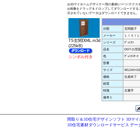
◎3Dマイホームデザイナー用の素材(パーツ/テクス
◎画像をドラッグ＆ドロップしてダウンロードする
示されていないデータはダウンロードできません。
分類
玄関親子
メーカー
ＬＩＸＩＬ
TS玄関D04L.m3d
シリーズ
ﾃﾞｭﾐﾅｽ
(225kB)
品名
DGT-11型
シンボル付き
色
ﾃﾞｭﾐﾅｽﾁｰｸ
型番
サイズ
W1240×D
価格
生産終了
材質
特徴
左勝手
備考１
間取り＆3D住宅デザインソフト 3Dマ
3D住宅素材ダウンロードサービス デ