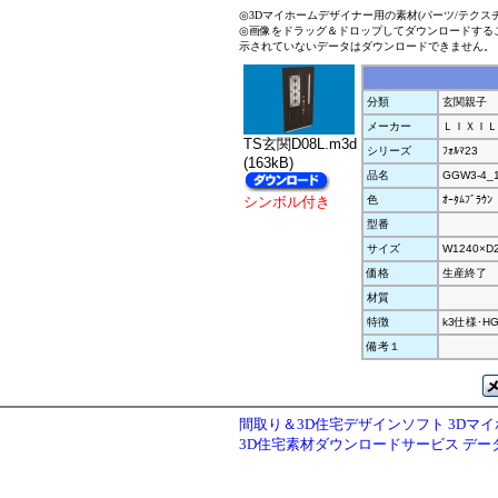
◎3Dマイホームデザイナー用の素材(パーツ/テクス
◎画像をドラッグ＆ドロップしてダウンロードする
示されていないデータはダウンロードできません。
分類
玄関親子
メーカー
ＬＩＸＩＬ
TS玄関D08L.m3d
シリーズ
ﾌｫﾙﾏ23
(163kB)
品名
GGW3-4_
シンボル付き
色
ｵｰﾀﾑﾌﾞﾗｳﾝ
型番
サイズ
W1240×D
価格
生産終了
材質
特徴
k3仕様･H
備考１
間取り＆3D住宅デザインソフト 3Dマ
3D住宅素材ダウンロードサービス デ