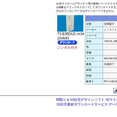
◎3Dマイホームデザイナー用の素材(パーツ/テクス
◎画像をドラッグ＆ドロップしてダウンロードする
示されていないデータはダウンロードできません。
分類
玄関親子
メーカー
ＬＩＸＩＬ
TS玄関D12L.m3d
シリーズ
(154kB)
品名
ﾌｫﾙﾏ23_
シンボル付き
色
型番
サイズ
W1240×D
価格
生産終了
材質
特徴
備考１
ﾎﾜｲﾄ k
間取り＆3D住宅デザインソフト 3Dマ
3D住宅素材ダウンロードサービス デ