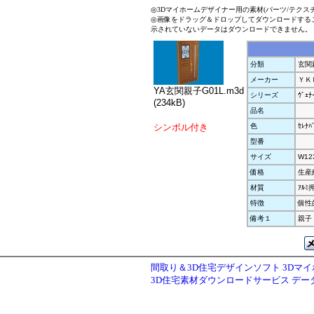
◎3Dマイホームデザイナー用の素材(パーツ/テクス
◎画像をドラッグ＆ドロップしてダウンロードする
示されていないデータはダウンロードできません。
分類
玄関
メーカー
ＹＫ
YA玄関親子G01L.m3d
シリーズ
ｳﾞｪﾅ
(234kB)
品名
シンボル付き
色
ｾﾚﾅﾊ
型番
サイズ
W12
価格
生産
材質
ｱﾙ
特徴
個性的
備考１
親子
間取り＆3D住宅デザインソフト 3Dマ
3D住宅素材ダウンロードサービス デ