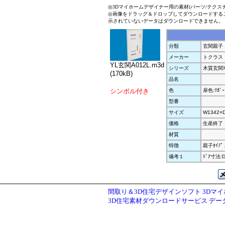
◎3Dマイホームデザイナー用の素材(パーツ/テクス
◎画像をドラッグ＆ドロップしてダウンロードする
示されていないデータはダウンロードできません。
分類
玄関親子
メーカー
トクラス
YL玄関A012L.m3d
シリーズ
木質玄関ﾄﾞｱ 
(170kB)
品名
シンボル付き
色
扉色:ﾘｶﾞｰ
型番
サイズ
W1342×
価格
生産終了
材質
特徴
親子ﾀｲﾌﾟ
備考１
ﾄﾞｱ寸法:
間取り＆3D住宅デザインソフト 3Dマ
3D住宅素材ダウンロードサービス デ