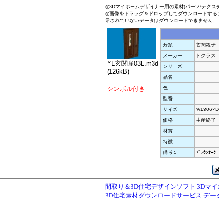
◎3Dマイホームデザイナー用の素材(パーツ/テクス
◎画像をドラッグ＆ドロップしてダウンロードする
示されていないデータはダウンロードできません。
分類
玄関親子
メーカー
トクラス
YL玄関扉03L.m3d
シリーズ
(126kB)
品名
シンボル付き
色
型番
サイズ
W1306×D
価格
生産終了
材質
特徴
備考１
ﾌﾞﾗｳﾝｵｰｸ
間取り＆3D住宅デザインソフト 3Dマ
3D住宅素材ダウンロードサービス デ