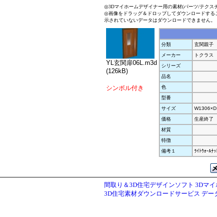
◎3Dマイホームデザイナー用の素材(パーツ/テクス
◎画像をドラッグ＆ドロップしてダウンロードする
示されていないデータはダウンロードできません。
分類
玄関親子
メーカー
トクラス
YL玄関扉06L.m3d
シリーズ
(126kB)
品名
シンボル付き
色
型番
サイズ
W1306×D
価格
生産終了
材質
特徴
備考１
ﾗｲﾄｳｫｰﾙﾅｯ
間取り＆3D住宅デザインソフト 3Dマ
3D住宅素材ダウンロードサービス デ